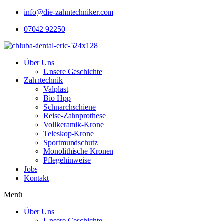
Zum
info@die-zahntechniker.com
Inhalt
07042 92250
wechseln
Über Uns
Unsere Geschichte
Zahntechnik
Valplast
Bio Hpp
Schnarchschiene
Reise-Zahnprothese
Vollkeramik-Krone
Teleskop-Krone
Sportmundschutz
Monolithische Kronen
Pflegehinweise
Jobs
Kontakt
Menü
Über Uns
Unsere Geschichte